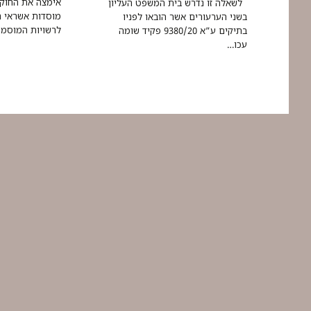
אימצה את החוק 
לשאלה זו נדרש בית המשפט העליון
מוסדות אשראי ר
בשני הערעורים אשר הובאו לפניו
לרשויות המוסמ
בתיקים ע”א 9380/20 פקיד שומה
עכו…