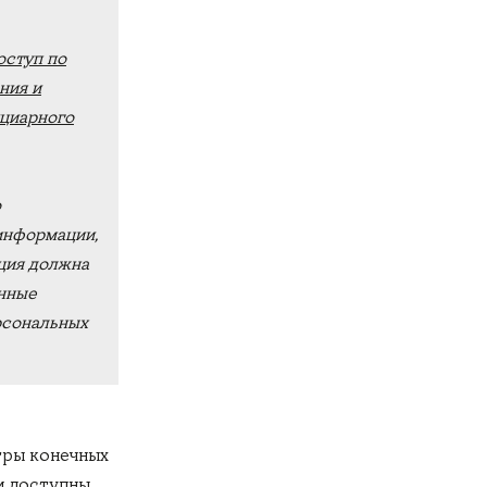
оступ по
ния и
ициарного
о
информации,
ция должна
анные
рсональных
стры конечных
и доступны