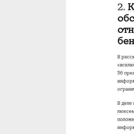
2.
К
обс
отн
бен
В расс
«исклю
36 пре
информ
ограни
В деле
люксем
положе
информ