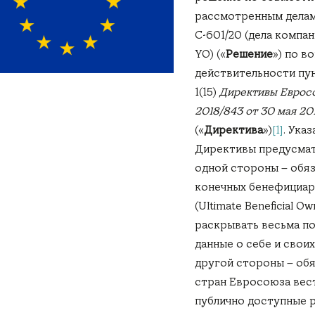
рассмотренным делам
С-601/20 (дела компан
YO) («
Решение
») по в
действительности пунк
1(15)
Директивы Еврос
2018/843 от 30 мая 20
(«
Директива
»)
[1]
. Ука
Директивы предусмат
одной стороны – обя
конечных бенефициар
(Ultimate Beneficial O
раскрывать весьма п
данные о себе и своих 
другой стороны – об
стран Евросоюза вес
публично доступные 