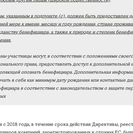
любым другим лицам (широкой общественности)
.
м, указанным в подпункте (с), должен быть предоставлен д
ней мере к имени, месяцу и году рождения, стране прожива
данству бенефициара, а также к природе и степени бенеф
ения.
ны-участницы могут, в соответствии с положениями своег
онального права, предоставлять доступ к дополнительной 
оляющей опознать бенефициара. Дополнительная информа
чать в себя как минимум дату рождения или контактные д
фициара в соответствии с законодательством о защите пе
ных
я с 2018 года, в течение срока действия Директивы, рее
циаров компаний, зарегистрированных в странах ЕС, был