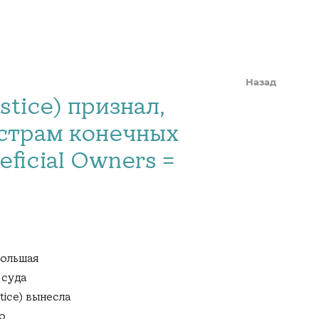
Назад
stice) признал,
естрам конечных
ficial Owners =
Большая
 суда
tice) вынесла
о