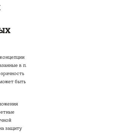
х
ых
 концепции
занные в п.
озрачность
 может быть
оложения
тетные
ичной
на защиту