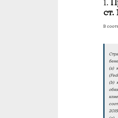
1.
П
ст.
В соотв
Стра
бене
(a) 
(Fede
(b) 
обяз
клие
соот
2015