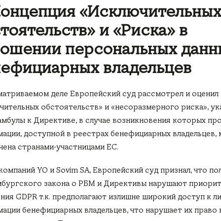
онцепция «Исключительны
тоятельств» и «Риска» в
ошении персональных данн
ефициарных владельцев
матриваемом деле Европейский суд рассмотрел и оценил
чительных обстоятельств» и «несоразмерного риска», ука
амбулы к Директиве, в случае возникновения которых пр
ации, доступной в реестрах бенефициарных владельцев,
чена странами-участницами ЕС.
 компаний YO и Sovim SA, Европейский суд признал, что п
бургского закона о РБМ и Директивы нарушают приори
ния GDPR т.к. предполагают излишне широкий доступ к л
ации бенефициарных владельцев, что нарушает их право 