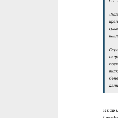
(c)
Лица
край
граж
влад
Стра
наци
позв
вклю
бене
дан
Начина
бенефи