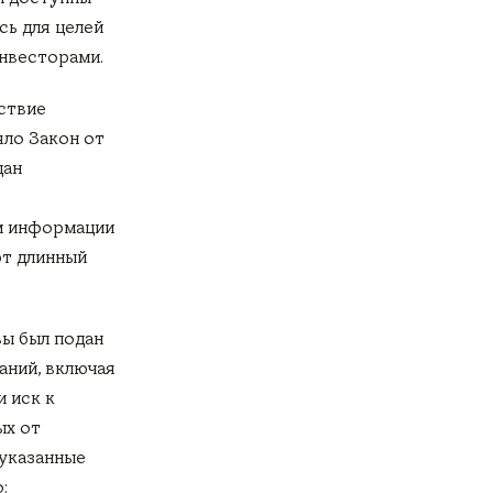
сь для целей
нвесторами.
ствие
яло Закон от
дан
м информации
ют длинный
вы был подан
аний, включая
 иск к
ых от
 указанные
: