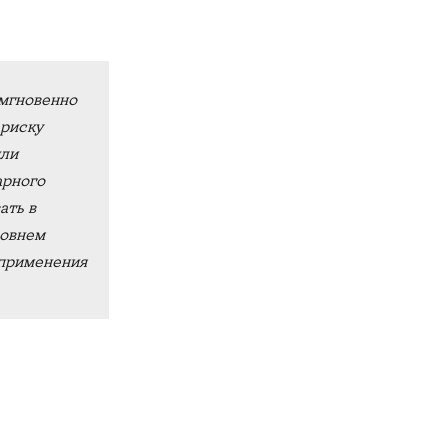
 мгновенно
 риску
или
арного
ать в
ровнем
 применения