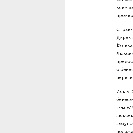
всем з
провер
Страны
Директ
13 янв
Люксем
предос
о бене
перече
Иск в Е
бенефи
г-на W
люксем
злоупо
положе