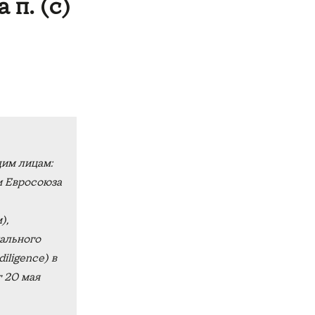
 п. (с)
им лицам:
и Евросоюза
),
иального
diligence
) в
т 20 мая