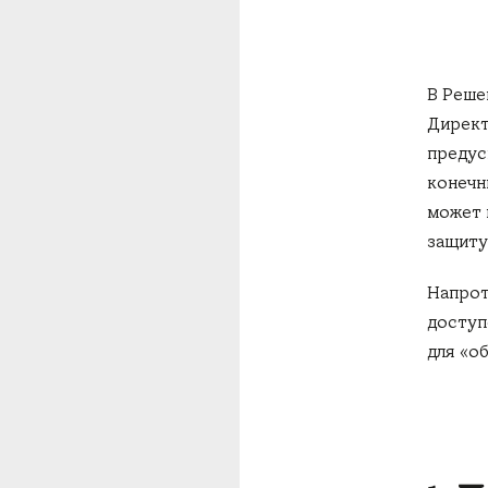
В Реше
Директ
предус
конечн
может 
защиту
Напрот
доступ
для «о