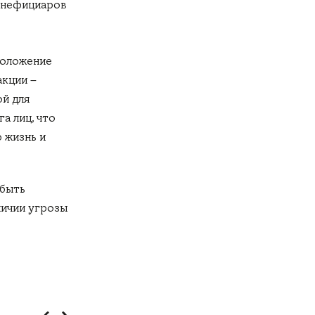
енефициаров
положение
акции –
ой для
а лиц, что
 жизнь и
 быть
личии угрозы