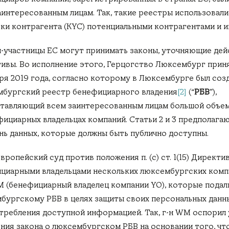
аинтересованным лицам. Так, такие реестры использовали
ки контрагента (KYC) потенциальными контрагентами и и
-участницы ЕС могут принимать законы, уточняющие дей
ивы. Во исполнение этого, Герцогство Люксембург прин
аря 2019 года, согласно которому в Люксембурге был соз
бургский реестр бенефициарного владения
[2]
(“
РБВ
”),
тавляющий всем заинтересованным лицам большой объе
фициарных владельцах компаний. Статьи 2 и 3 предполага
нь данных, которые должны быть публично доступны.
вропейский суд против положения п. (с) ст. 1(15) Директи
циарными владельцами нескольких люксембургских комп
M (бенефициарный владелец компании YO), которые подали
бургскому РБВ в целях защиты своих персональных данн
требления доступной информацией. Так, г-н WM оспорил
ния закона о люксембургском РБВ на основании того, что