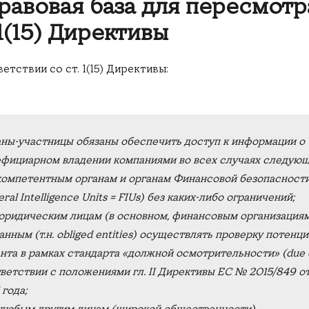
равовая база для пересмотра
 1(15) Директивы
етствии со ст. 1(15) Директивы:
ны-участницы обязаны обеспечить доступ к информации о
фициарном владении компаниями во всех случаях следующ
компетентным органам и органам Финансовой безопасност
ral Intelligence Units = FIUs
) без каких-либо ограничений;
юридическим лицам (в основном, финансовым организациям
анным (т.н.
obliged entities
) осуществлять проверку потенц
нта в рамках стандарта «должной осмотрительности» (
due 
ветствии с положениями гл. II Директивы ЕС № 2015/849 о
 года;