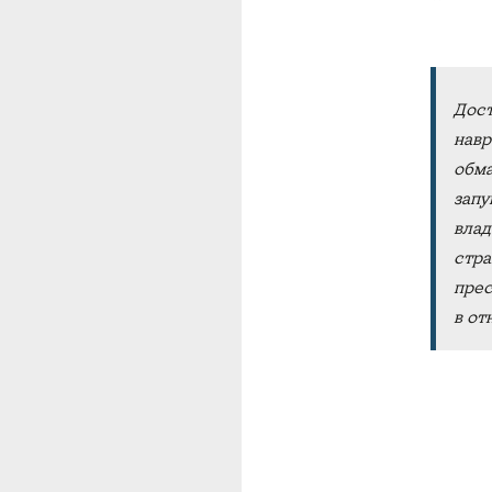
Дост
навр
обма
запу
влад
стра
прес
в от