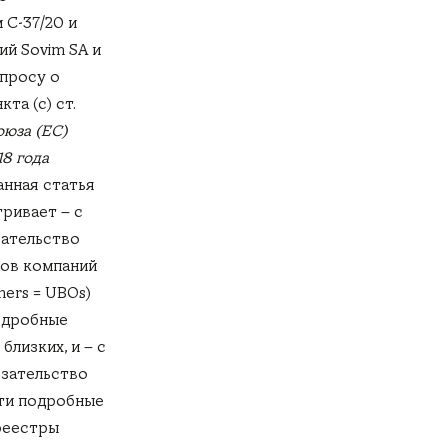
 С-37/20 и
ий Sovim SA и
опросу о
та (с) ст.
оюза (ЕС)
18 года
занная статья
ривает – с
зательство
ов компаний
wners = UBOs)
одробные
близких, и – с
язательство
ти подробные
реестры